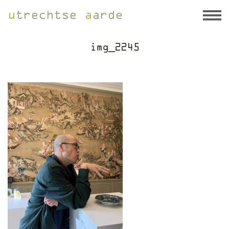
u
trechtse
a
arde
img_2245