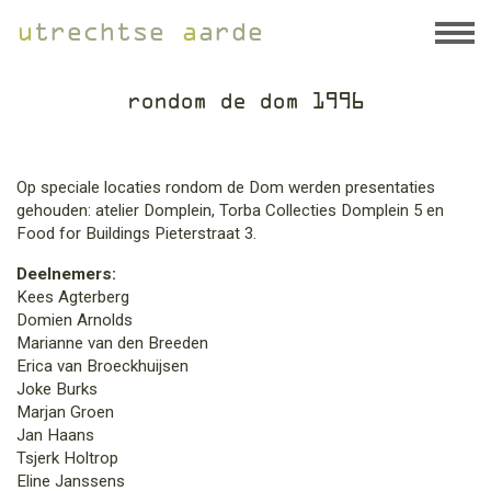
u
trechtse
a
arde
rondom de dom 1996
Op speciale locaties rondom de Dom werden presentaties
gehouden: atelier Domplein, Torba Collecties Domplein 5 en
Food for Buildings Pieterstraat 3.
Deelnemers:
Kees Agterberg
Domien Arnolds
Marianne van den Breeden
Erica van Broeckhuijsen
Joke Burks
Marjan Groen
Jan Haans
Tsjerk Holtrop
Eline Janssens